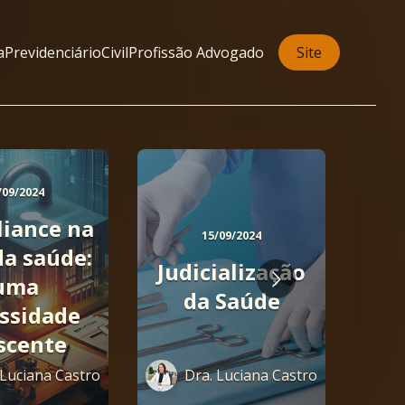
a
Previdenciário
Civil
Profissão Advogado
Site
/09/2024
Wh
iance na
Prá
15/09/2024
da saúde:
Judicialização
uma
tr
da Saúde
ssidade
con
scente
em 
prof
 Luciana Castro
Dra. Luciana Castro