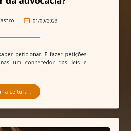
r da advocacia?
Castro
01/09/2023
aber peticionar. E fazer petições
enas um conhecedor das leis e
 a Leitura...