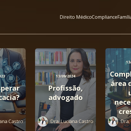
Direito Médico
Compliance
Famíli
13
Compl
023
13/09/2024
área 
sperar
Profissão,
cacia?
advogado
nece
cre
iana Castro
Dra. Luciana Castro
Dra.